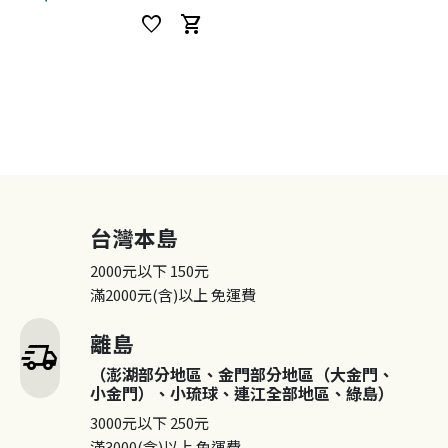
favorite
shopping_cart
台灣本島
2000元以下
150元
滿2000元(含)以上
免運費
離島
delivery_truck_speed
（澎湖部分地區、金門部分地區（大金門、
小金門）、小琉球、連江全部地區、綠島）
3000元以下
250元
滿3000(含)以上
免運費