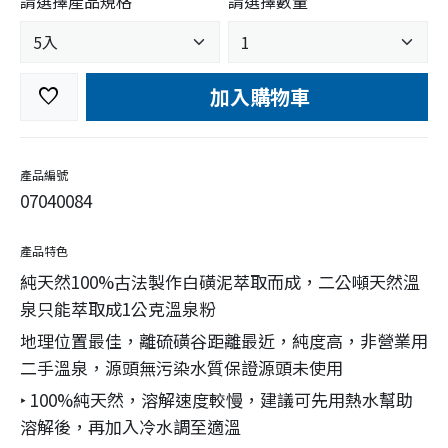
請選擇產品規格
請選擇數量
加入購物車
favorite
產品編號
07040084
產品特色
純天然100%古法製作白磺泥萃取而成，二公噸天然溫
泉只能萃取成1公克溫泉粉
地理位置最佳，離硫磺谷距離最近，純度高，非營業用
二手溫泉，源頭無污染水質保證源頭未使用
‣ 100%純天然，溶解速度較慢，建議可先用熱水幫助
溶解後，再加入冷水調至適溫