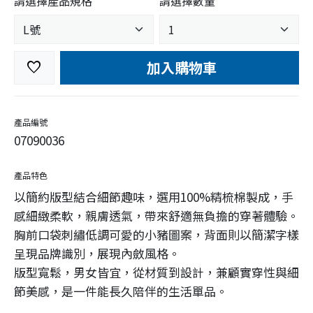
請選擇產品規格
請選擇數量
加入購物車
favorite
產品編號
07090036
產品特色
以簡約版型結合細節趣味，選用100%精梳棉製成，手
感細緻柔軟，親膚透氣，帶來舒適無負擔的穿著體驗。
胸前口袋刺繡低調可愛的小豬圖案，背面則以簡潔字樣
呈現品牌識別，展現內斂風格。
版型寬鬆，男女皆宜，從材質到設計，兼顧實穿性與細
節美感，是一件能長久陪伴的生活單品。