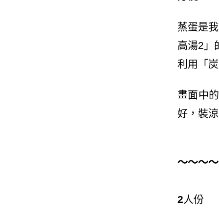
蒸蛋是我
高湯
2
」
利用「炭
畫面中
好，裝涼
～～～～
2
人份