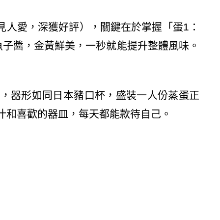
見人愛，深獲好評），關鍵在於掌握「蛋
1
：
魚子醬，金黃鮮美，一秒就能提升整體風味。
學，器形如同日本豬口杯，盛裝一人份蒸蛋正
汁和喜歡的器皿，每天都能款待自己。