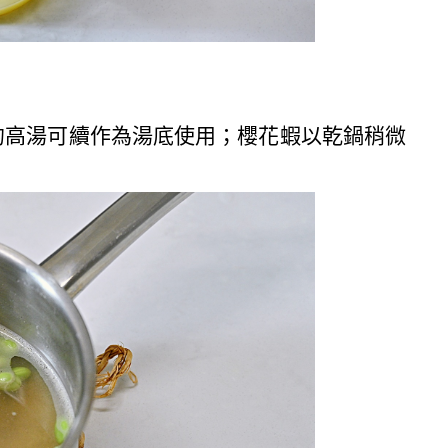
的高湯可續作為湯底使用；櫻花蝦以乾鍋稍微