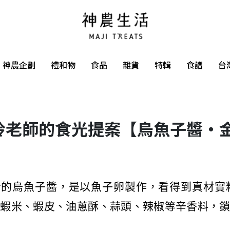
神農企劃
禮和物
食品
雜貨
特輯
食譜
台
玲老師的食光提案【烏魚子醬・
活的
烏魚子醬，是以魚子卵製作，看得到真材實
配蝦米、蝦皮、油蔥酥、蒜頭、辣椒等辛香料，