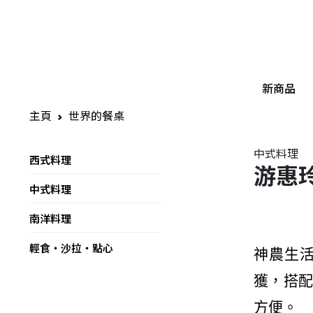
新商品
主頁
世界的餐桌
中式料理
西式料理
游惠
中式料理
南洋料理
輕食・沙拉・點心
神農生
獲，搭
方便。