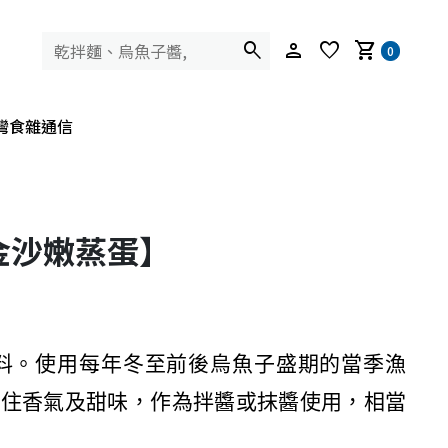
search
person
favorite
shopping_cart
0
灣食雜通信
金沙嫩蒸蛋】
料。使用每年冬至前後烏魚子盛期的當季漁
鎖住香氣及甜味，作為拌醬或抹醬使用，相當