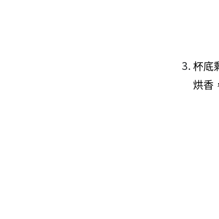
杯底
烘香