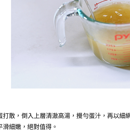
蛋打散，倒入上層清澈高湯，攪勻蛋汁，再以細
平滑細嫩，絕對值得。