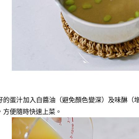
好的蛋汁加入白醬油（避免顏色變深）及味醂（
，方便隨時快速上菜。