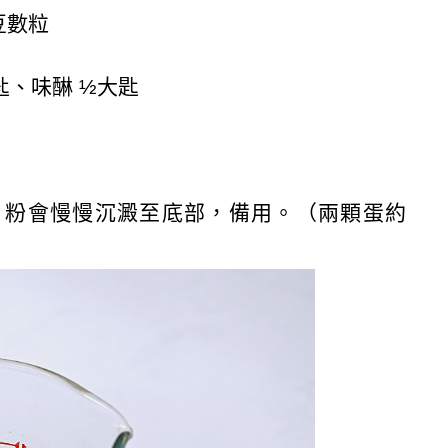
豆數粒
匙、味醂
½
大匙
，粉會慢慢沉澱至底部，備用。（兩顆蛋約