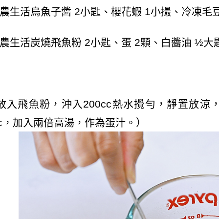
農生活烏魚子醬
2
小匙、櫻花蝦
1
小撮、冷凍毛
農生活炭燒飛魚粉
2
小匙、蛋
2
顆、白醬油
½
大
放入飛魚粉，沖入
200cc
熱水攪勻，靜置放涼
c
，加入兩倍高湯，作為蛋汁。）