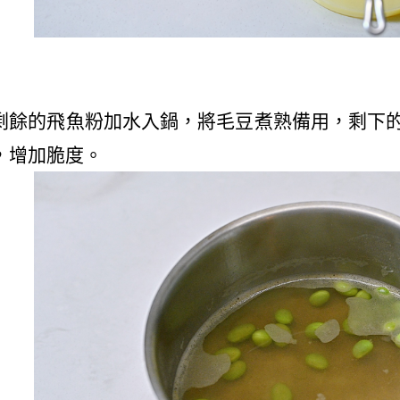
剩餘的飛魚粉加水入鍋，將毛豆煮熟備用，剩下
，增加脆度。