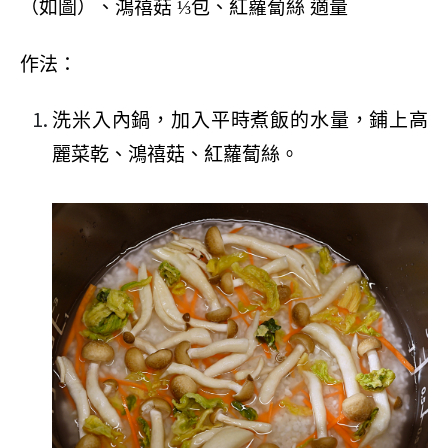
（如圖）、鴻禧菇
⅓
包、紅蘿蔔絲
適量
作法：
洗米入內鍋，加入平時煮飯的水量，鋪上高
麗菜乾、鴻禧菇、紅蘿蔔絲。