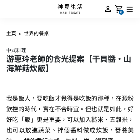
person
shopping_cart
0
主頁
世界的餐桌
中式料理
游惠玲老師的食光提案【干貝醬・山
海鮮菇炊飯】
我是飯人，要吃飯才覺得是吃飯的那種，在澱粉
飲控的時代，實在不合時宜。但也就是如此，好
好吃「飯」更是重要，可以加入糙米、五穀米，
也可以放進蔬菜、拌個醬料做成炊飯，營養美