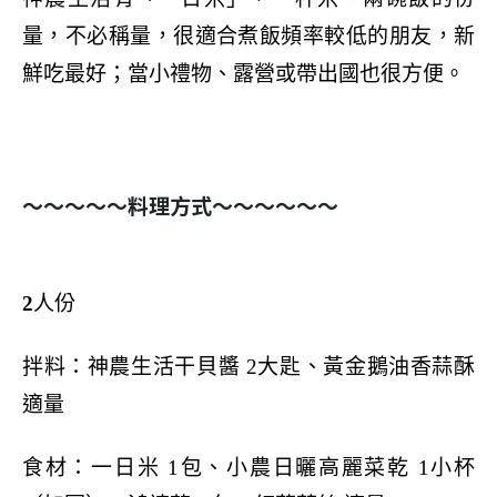
量，不必稱量，很適合煮飯頻率較低的朋友，新
鮮吃最好；當小禮物、露營或帶出國也很方便。
～～～～～料理方式～～～～～～
2
人份
拌料：神農生活干貝醬
2
大匙、黃金鵝油香蒜酥
適量
食材：一日米
1
包、小農日曬高麗菜乾
1
小杯