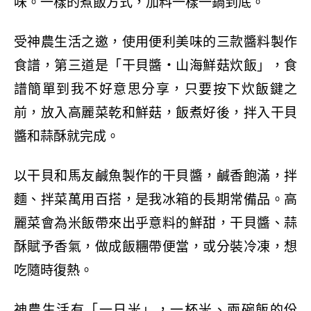
味。一樣的煮飯方式，加料一樣一鍋到底。
受神農生活之邀，使用便利美味的三款醬料製作
食譜，第三道是「干貝醬・山海鮮菇炊飯」，食
譜簡單到我不好意思分享，只要按下炊飯鍵之
前，放入高麗菜乾和鮮菇，飯煮好後，拌入干貝
醬和蒜酥就完成。
以干貝和馬友鹹魚製作的干貝醬，鹹香飽滿，拌
麵、拌菜萬用百搭，是我冰箱的長期常備品。高
麗菜會為米飯帶來出乎意料的鮮甜，干貝醬、蒜
酥賦予香氣，做成飯糰帶便當，或分裝冷凍，想
吃隨時復熱。
神農生活有「一日米」，一杯米、兩碗飯的份