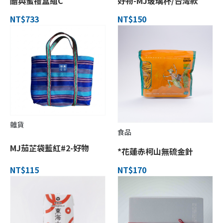
醋與蜜禮盒組C
好物-MJ玻璃杯/台灣款
NT$733
NT$150
雜貨
食品
MJ茄芷袋藍紅#2-好物
*花蓮赤柯山無硫金針
NT$115
NT$170