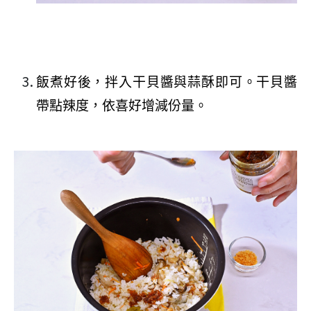
飯煮好後，拌入干貝醬與蒜酥即可。干貝醬
帶點辣度，依喜好增減份量。