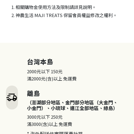
相關購物金使用方法及限制請詳見說明。
神農生活 MAJI TREATS 保留會員權益修改之權利。
台灣本島
2000元以下
150元
滿2000元(含)以上
免運費
離島
delivery_truck_speed
（澎湖部分地區、金門部分地區（大金門、
小金門）、小琉球、連江全部地區、綠島）
3000元以下
250元
滿3000(含)以上
免運費
* 海外配送依實際運費計算