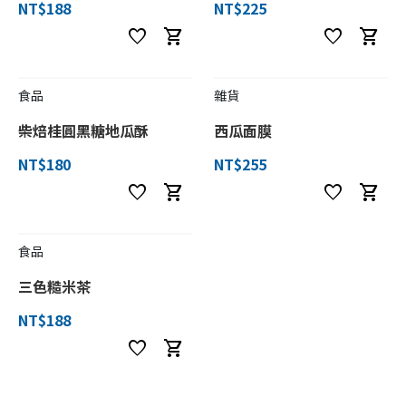
NT$188
NT$225
favorite
shopping_cart
favorite
shopping_cart
食品
雜貨
柴焙桂圓黑糖地瓜酥
西瓜面膜
NT$180
NT$255
favorite
shopping_cart
favorite
shopping_cart
食品
三色糙米茶
NT$188
favorite
shopping_cart