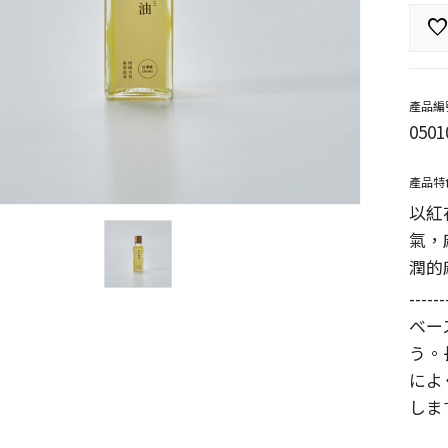
favorit
產品編
0501
產品特
以紅
氣，
潤的
------
ベー
う。
によ
しま