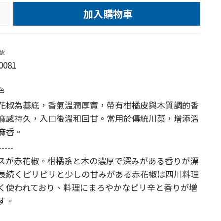
加入購物車
e
號
0081
色
花椒為基底，香氣溫潤厚實，帶有柑橘皮與木質調的香
麻感持久，入口後溫和回甘。常用於傳統川菜，增添溫
麻香。
-----
スが赤花椒。柑橘系と木の濃厚で深みがある香りが漂
長続くピリピリと少しの甘みがある赤花椒は四川料理
く使われており、料理にまろやかなピリ辛と香りが増
す。