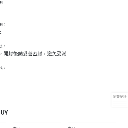
明
期：
天
法：
，開封後請妥善密封，避免受潮
式：
瀏覽紀錄
UY