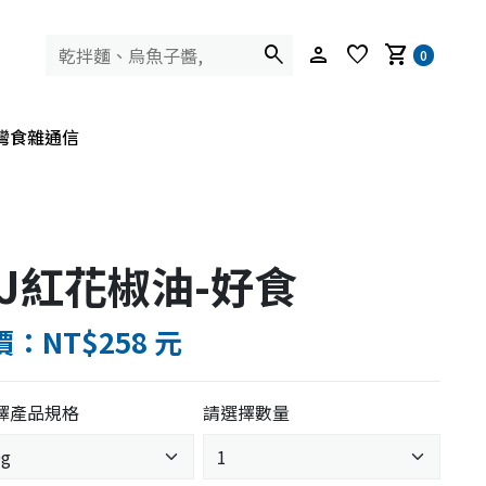
search
person
favorite
shopping_cart
0
灣食雜通信
J紅花椒油-好食
：NT$258 元
擇產品規格
請選擇數量