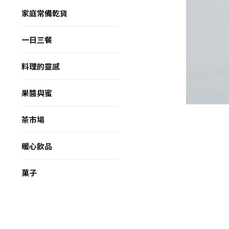
家庭常備乾貨
一日三餐
料理的靈感
果醬與蜜
茶市場
暖心飲品
菓子