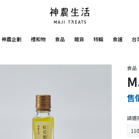
神農企劃
禮和物
食品
雜貨
特輯
食譜
台
食品
M
售價
請選