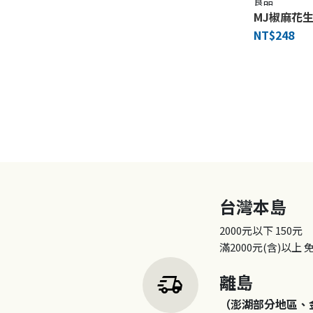
食品
MJ椒麻花生
NT$248
台灣本島
2000元以下
150元
滿2000元(含)以上
delivery_truck_speed
離島
（澎湖部分地區、