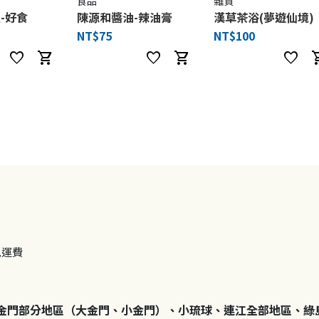
食品
雜貨
-好食
陳源和醬油-辣油膏
漢草茶浴(夢遊仙境)
NT$75
NT$100
favorite
shopping_cart
favorite
shopping_cart
favorite
shoppi
免運費
金門部分地區（大金門、小金門）、小琉球、連江全部地區、綠