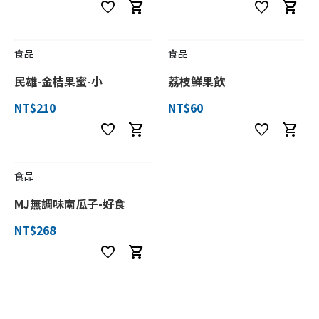
favorite
shopping_cart
favorite
shopping_cart
食品
食品
民雄-金桔果蜜-小
荔枝鮮果飲
NT$210
NT$60
favorite
shopping_cart
favorite
shopping_cart
食品
MJ無調味南瓜子-好食
NT$268
favorite
shopping_cart