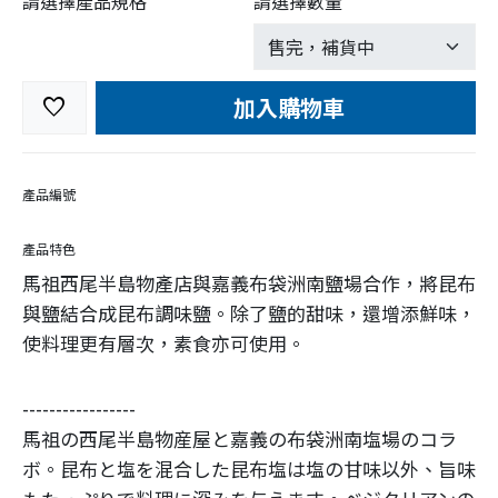
請選擇產品規格
請選擇數量
加入購物車
favorite
產品編號
產品特色
馬祖西尾半島物產店與嘉義布袋洲南鹽場合作，將昆布
與鹽結合成昆布調味鹽。除了鹽的甜味，還增添鮮味，
使料理更有層次，素食亦可使用。
-----------------
馬祖の西尾半島物産屋と嘉義の布袋洲南塩場のコラ
ボ。昆布と塩を混合した昆布塩は塩の甘味以外、旨味