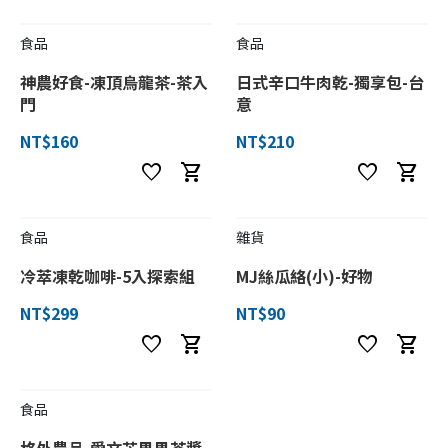
食品
食品
神農好食-凍頂烏龍茶-茶入
日式辛口牛肉乾-獨享包-台
門
意
NT$160
NT$210
favorite
shopping_cart
favorite
shopping_cart
食品
雜貨
冷萃凍乾咖啡-5入探索組
MJ絲瓜絡(小)-好物
NT$299
NT$90
favorite
shopping_cart
favorite
shopping_cart
食品
格外農品-愛文芒果果茶醬