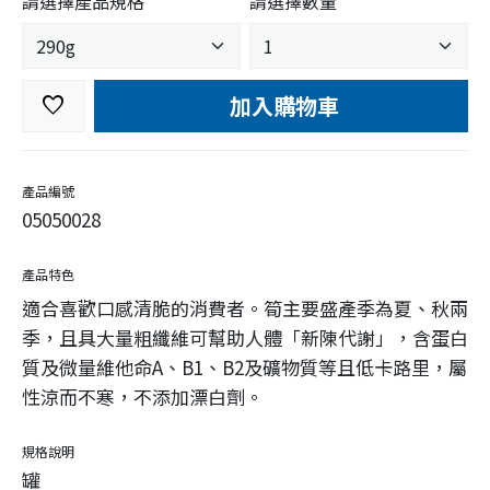
請選擇產品規格
請選擇數量
加入購物車
favorite
產品編號
05050028
產品特色
適合喜歡口感清脆的消費者。筍主要盛產季為夏、秋兩
季，且具大量粗纖維可幫助人體「新陳代謝」，含蛋白
質及微量維他命A、B1、B2及礦物質等且低卡路里，屬
性涼而不寒，不添加漂白劑。
規格說明
罐