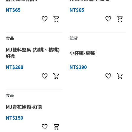
NT$65
NT$85
favorite
shopping_cart
favorite
shopping_cart
食品
雜貨
MJ雙料堅果 (胡桃、核桃)
小杯碗-草莓
好食
NT$268
NT$290
favorite
shopping_cart
favorite
shopping_cart
食品
MJ青花椒粒-好食
NT$150
favorite
shopping_cart