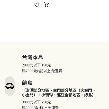
favorite
shopping_cart
台灣本島
2000元以下
150元
滿2000元(含)以上
免運費
離島
delivery_truck_speed
（澎湖部分地區、金門部分地區（大金門、
小金門）、小琉球、連江全部地區、綠島）
3000元以下
250元
滿3000(含)以上
免運費