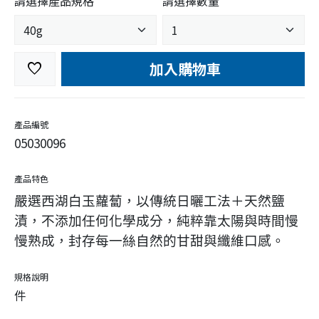
請選擇產品規格
請選擇數量
加入購物車
favorite
產品編號
05030096
產品特色
嚴選西湖白玉蘿蔔，以傳統日曬工法＋天然鹽
漬，不添加任何化學成分，純粹靠太陽與時間慢
慢熟成，封存每一絲自然的甘甜與纖維口感。
規格說明
件