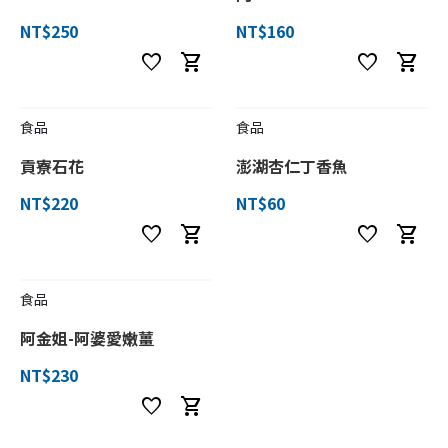
NT$250
NT$160
favorite
shopping_cart
favorite
shopping_cart
食品
食品
貢寮石花
澎湖杏仁丁香魚
NT$220
NT$60
favorite
shopping_cart
favorite
shopping_cart
食品
阿金姐-阿婆愛嫩薑
NT$230
favorite
shopping_cart