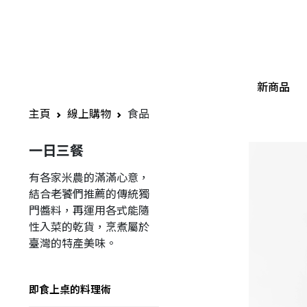
新商品
主頁
線上購物
食品
一日三餐
有各家米農的滿滿心意，
結合老饕們推薦的傳統獨
門醬料，再運用各式能隨
性入菜的乾貨，烹煮屬於
臺灣的特產美味。
即食上桌的料理術