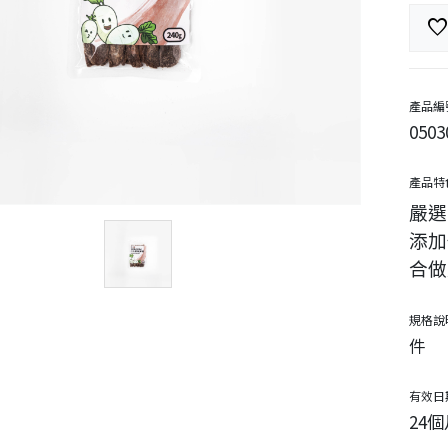
favorit
產品編
0503
產品特
嚴選
添加
合做
規格說
件
有效日
24個