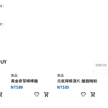
法：
式：
UY
瀏覽紀錄
食品
食品
黃金麥芽棒棒糖
元氣檸檬漬片-酸甜梅粉
NT$89
NT$85
ng_cart
favorite
shopping_cart
favorite
shopping_cart