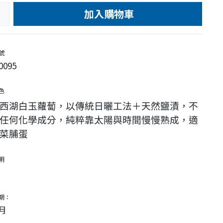
加入購物車
e
號
0095
色
西湖白玉蘿蔔，以傳統日曬工法＋天然鹽漬，不
任何化學成分，純粹靠太陽與時間慢慢熟成，適
菜脯蛋
明
期：
月