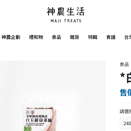
神農企劃
禮和物
食品
雜貨
特輯
食譜
台
食品
*
售價
請選