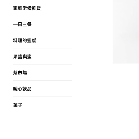
家庭常備乾貨
一日三餐
料理的靈感
果醬與蜜
茶市場
暖心飲品
菓子