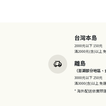
台灣本島
2000元以下
150元
滿2000元(含)以上
delivery_truck_speed
離島
（澎湖部分地區、
3000元以下
250元
滿3000(含)以上
免
* 海外配送依實際