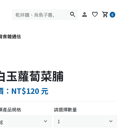
search
person
favorite
shopping_cart
0
灣食雜通信
白玉蘿蔔菜脯
：NT$120 元
擇產品規格
請選擇數量