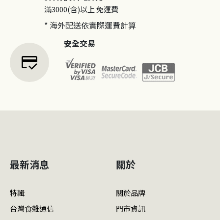
滿3000(含)以上
免運費
* 海外配送依實際運費計算
安全交易
credit_score
最新消息
關於
特輯
關於品牌
台灣食雜通信
門市資訊