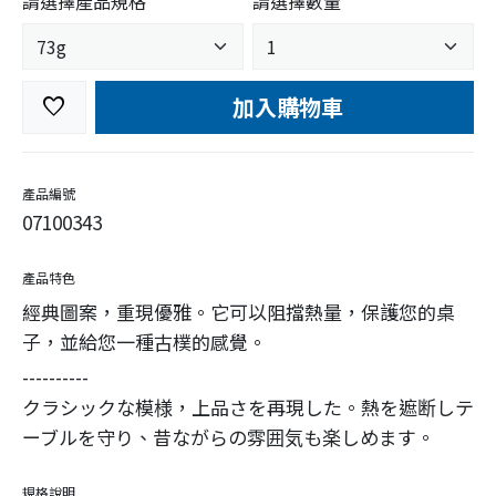
請選擇產品規格
請選擇數量
加入購物車
favorite
產品編號
07100343
產品特色
經典圖案，重現優雅。它可以阻擋熱量，保護您的桌
子，並給您一種古樸的感覺。
----------
クラシックな模様，上品さを再現した。熱を遮断しテ
ーブルを守り、昔ながらの雰囲気も楽しめます。
規格說明