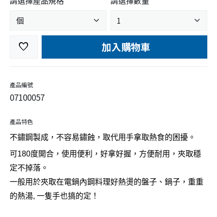
請選擇產品規格
請選擇數量
加入購物車
favorite
產品編號
07100057
產品特色
不鏽鋼製成，不容易鏽蝕，取代用手拿取熱食的困擾。
可180度開合，使用便利，好拿好握，方便耐用，夾取穩
定不掉落。
一般用於夾取在電鍋內鋼料理好熱燙的盤子、鍋子，重重
的熱湯, 一隻手也搞的定！