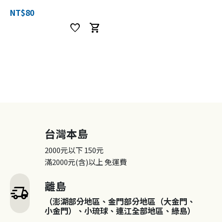
NT$80
favorite
shopping_cart
台灣本島
2000元以下
150元
滿2000元(含)以上
免運費
離島
delivery_truck_speed
（澎湖部分地區、金門部分地區（大金門、
小金門）、小琉球、連江全部地區、綠島）