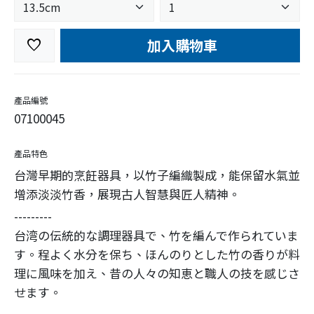
加入購物車
favorite
產品編號
07100045
產品特色
台灣早期的烹飪器具，以竹子編織製成，能保留水氣並
增添淡淡竹香，展現古人智慧與匠人精神。
---------
台湾の伝統的な調理器具で、竹を編んで作られていま
す。程よく水分を保ち、ほんのりとした竹の香りが料
理に風味を加え、昔の人々の知恵と職人の技を感じさ
せます。