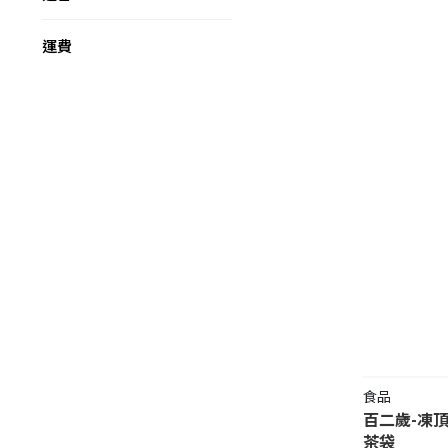
運費
食品
百二歲-凍
茶袋