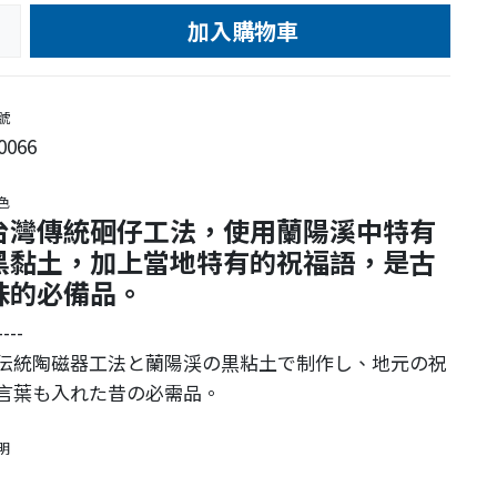
加入購物車
e
號
0066
色
台灣傳統硘仔工法，使用蘭陽溪中特有
黑黏土，加上當地特有的祝福語，是古
味的必備品。
----
伝統陶磁器工法と蘭陽渓の黒粘土で制作し、地元の祝
言葉も入れた昔の必需品。
明