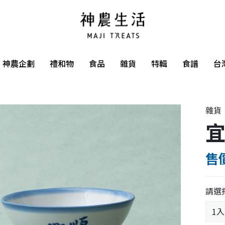
神農企劃
禮和物
食品
雜貨
特輯
食譜
台
雜貨
宜
售價
請選