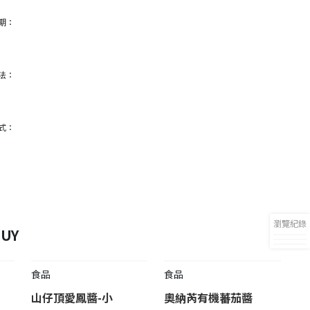
期：
法：
式：
瀏覽紀錄
UY
食品
食品
山仔頂愛鳳醬-小
奧納芮有機蕃茄醬