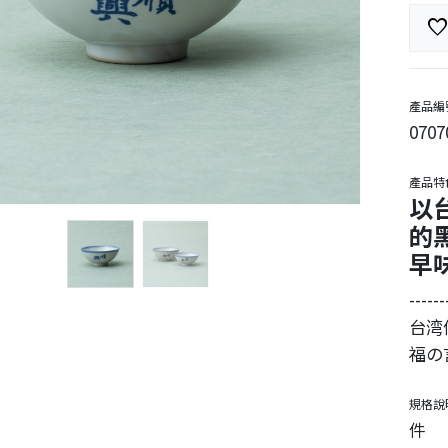
favorit
產品編
0707
產品特
以
的
早
------
台湾
福の
規格說
件