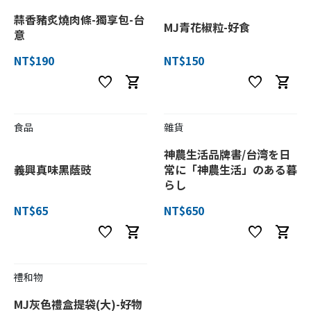
蒜香豬炙燒肉條-獨享包-台
MJ青花椒粒-好食
意
NT$190
NT$150
favorite
shopping_cart
favorite
shopping_cart
食品
雜貨
神農生活品牌書/台湾を日
義興真味黑蔭豉
常に「神農生活」のある暮
らし
NT$65
NT$650
favorite
shopping_cart
favorite
shopping_cart
禮和物
MJ灰色禮盒提袋(大)-好物