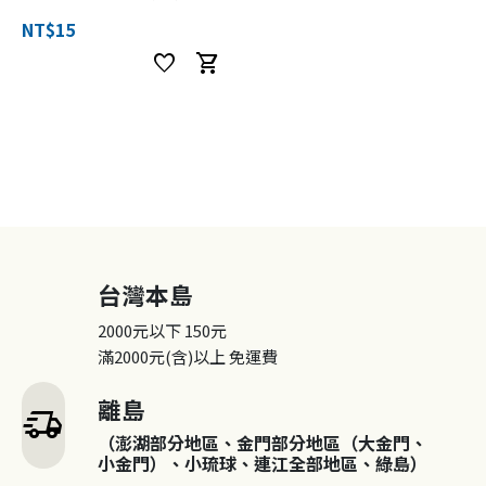
NT$15
favorite
shopping_cart
台灣本島
2000元以下
150元
滿2000元(含)以上
免運費
離島
delivery_truck_speed
（澎湖部分地區、金門部分地區（大金門、
小金門）、小琉球、連江全部地區、綠島）