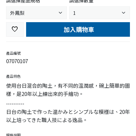
請選擇產品規格
請選擇數量
加入購物車
favorite
產品編號
07070107
產品特色
使用台日混合的陶土，有不同的溫潤感，碗上簡單的圖
樣，是20年以上練出來的手繪功。
----------
日台の陶土で作った温かみとシンプルな模様は、20年
以上培ってきた職人技による逸品。
規格說明