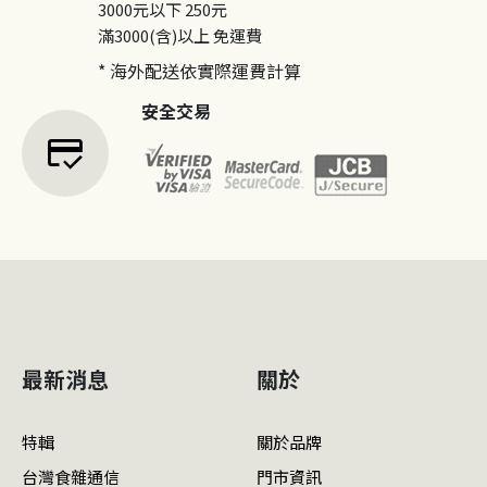
3000元以下
250元
滿3000(含)以上
免運費
* 海外配送依實際運費計算
安全交易
credit_score
最新消息
關於
特輯
關於品牌
台灣食雜通信
門市資訊