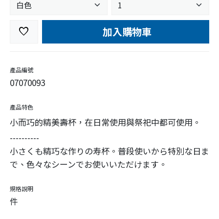
加入購物車
favorite
產品編號
07070093
產品特色
小而巧的精美壽杯，在日常使用與祭祀中都可使用。
----------
小さくも精巧な作りの寿杯。普段使いから特別な日ま
で、色々なシーンでお使いいただけます。
規格說明
件