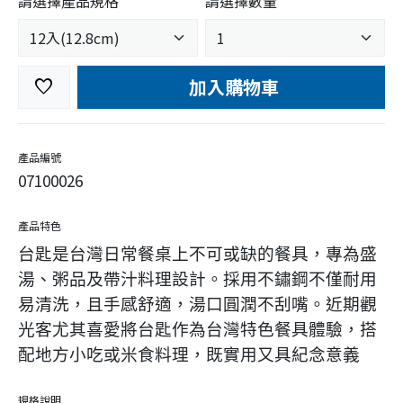
請選擇產品規格
請選擇數量
加入購物車
favorite
產品編號
07100026
產品特色
台匙是台灣日常餐桌上不可或缺的餐具，專為盛
湯、粥品及帶汁料理設計。採用不鏽鋼不僅耐用
易清洗，且手感舒適，湯口圓潤不刮嘴。近期觀
光客尤其喜愛將台匙作為台灣特色餐具體驗，搭
配地方小吃或米食料理，既實用又具紀念意義
規格說明