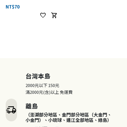
NT$70
favorite
shopping_cart
台灣本島
2000元以下
150元
滿2000元(含)以上
免運費
離島
delivery_truck_speed
（澎湖部分地區、金門部分地區（大金門、
小金門）、小琉球、連江全部地區、綠島）