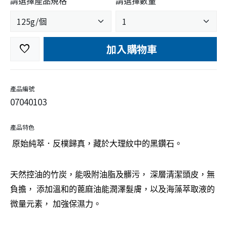
請選擇產品規格
請選擇數量
加入購物車
favorite
產品編號
07040103
產品特色
原始純萃．反樸歸真，藏於大理紋中的黑鑽石。
天然控油的竹炭，能吸附油脂及髒污， 深層清潔頭皮，無
負擔， 添加溫和的蓖麻油能潤澤髮膚，以及海藻萃取液的
微量元素， 加強保濕力。