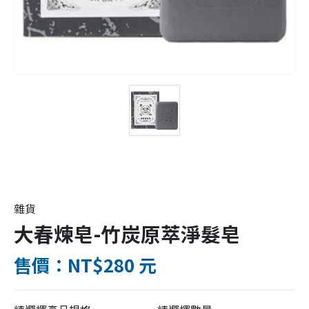
雜貨
大春煉皂-竹炭原萃淨髮皂
售價：NT$280 元