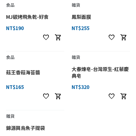
食品
雜貨
MJ碳烤飛魚乾-好食
鳳梨面膜
NT$190
NT$255
favorite
shopping_cart
favorite
shopping_cart
食品
雜貨
大春煉皂-台灣原生-紅藜慶
菇王香菇海苔醬
典皂
NT$165
NT$320
favorite
shopping_cart
favorite
shopping_cart
雜貨
錦源興烏魚子提袋