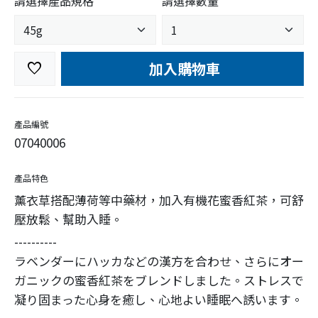
請選擇產品規格
請選擇數量
加入購物車
favorite
產品編號
07040006
產品特色
薰衣草搭配薄荷等中藥材，加入有機花蜜香紅茶，可舒
壓放鬆、幫助入睡。
----------
ラベンダーにハッカなどの漢方を合わせ、さらにオー
ガニックの蜜香紅茶をブレンドしました。ストレスで
凝り固まった心身を癒し、心地よい睡眠へ誘います。