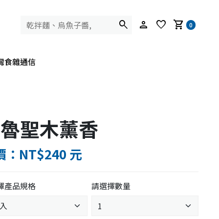
search
person
favorite
shopping_cart
0
灣食雜通信
祕魯聖木薰香
：NT$240 元
擇產品規格
請選擇數量