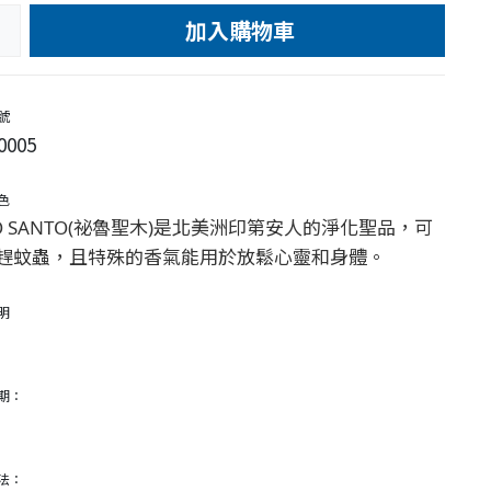
加入購物車
e
號
0005
色
LO SANTO(祕魯聖木)是北美洲印第安人的淨化聖品，可
趕蚊蟲，且特殊的香氣能用於放鬆心靈和身體。
明
期：
法：