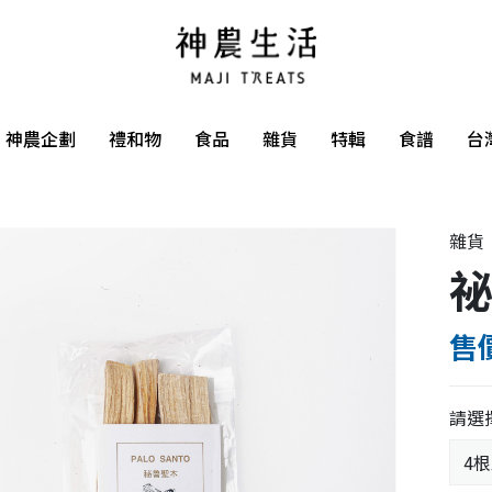
神農企劃
禮和物
食品
雜貨
特輯
食譜
台
雜貨
售價
請選