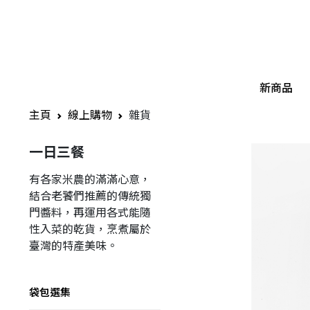
新商品
主頁
線上購物
雜貨
一日三餐
有各家米農的滿滿心意，
結合老饕們推薦的傳統獨
門醬料，再運用各式能隨
性入菜的乾貨，烹煮屬於
臺灣的特產美味。
袋包選集