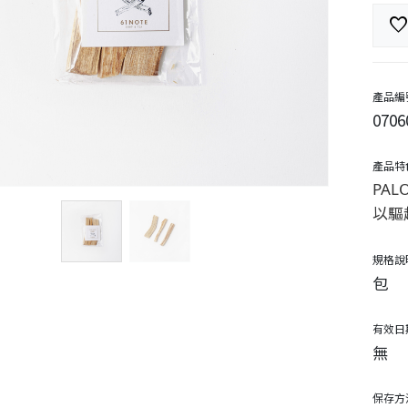
favorit
產品編
0706
產品特
PA
以驅
規格說
包
有效日
無
保存方