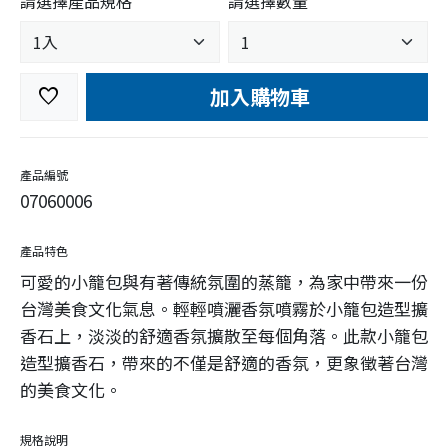
請選擇產品規格
請選擇數量
加入購物車
favorite
產品編號
07060006
產品特色
可愛的小籠包與有著傳統氛圍的蒸籠，為家中帶來一份
台灣美食文化氣息。輕輕噴灑香氛噴霧於小籠包造型擴
香石上，淡淡的舒適香氛擴散至每個角落。此款小籠包
造型擴香石，帶來的不僅是舒適的香氛，更象徵著台灣
的美食文化。
規格說明