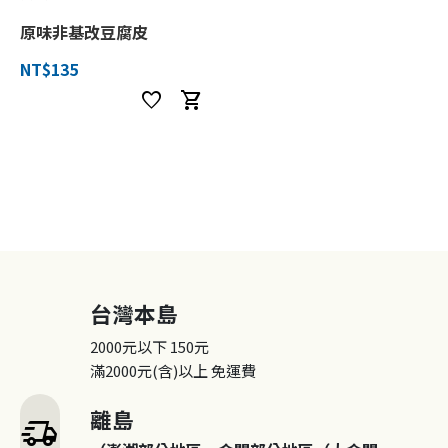
原味非基改豆腐皮
NT$135
favorite
shopping_cart
台灣本島
2000元以下
150元
滿2000元(含)以上
免運費
離島
delivery_truck_speed