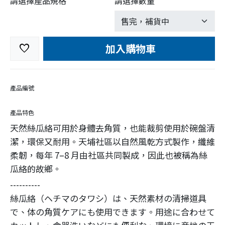
請選擇產品規格
請選擇數量
加入購物車
favorite
產品編號
產品特色
天然絲瓜絡可用於身體去角質，也能裁剪使用於碗盤清
潔，環保又耐用。天埔社區以自然風乾方式製作，纖維
柔韌，每年 7–8 月由社區共同製成，因此也被稱為絲
瓜絡的故鄉。
----------
絲瓜絡（ヘチマのタワシ）は、天然素材の清掃道具
で、体の角質ケアにも使用できます。用途に合わせて