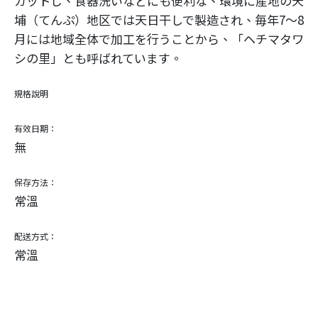
カットし、食器洗いなどにも便利な、環境に産地の天
埔（てんぷ）地区では天日干しで製造され、毎年7〜8
月には地域全体で加工を行うことから、「ヘチマタワ
シの里」とも呼ばれています。
規格說明
有效日期：
無
保存方法：
常溫
配送方式：
常溫