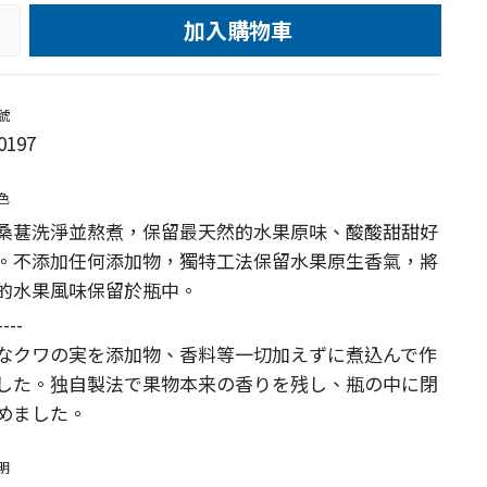
加入購物車
e
號
0197
色
桑葚洗淨並熬煮，保留最天然的水果原味、酸酸甜甜好
。不添加任何添加物，獨特工法保留水果原生香氣，將
的水果風味保留於瓶中。
----
なクワの実を添加物、香料等一切加えずに煮込んで作
した。独自製法で果物本来の香りを残し、瓶の中に閉
めました。
明