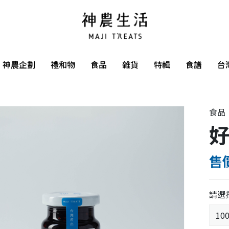
神農企劃
禮和物
食品
雜貨
特輯
食譜
台
食品
好
售價
請選