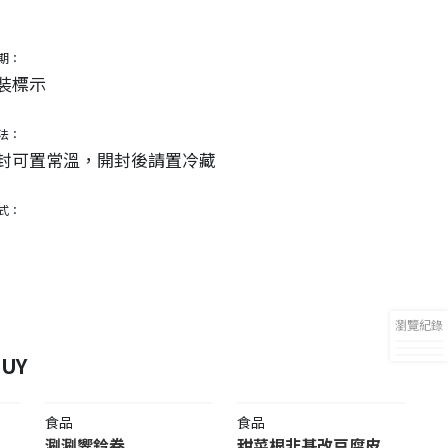
期：
裝標示
法：
封可置常溫，開封後請置冷藏
式：
瀏覽紀錄
UY
食品
食品
涮涮響鈴卷
甜菜根非基改豆腐皮