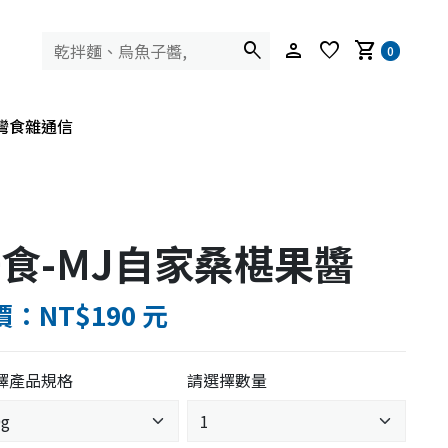
search
person
favorite
shopping_cart
0
灣食雜通信
食-MJ自家桑椹果醬
：NT$190 元
擇產品規格
請選擇數量