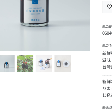
favorit
產品編
0604
產品特
新鮮
滋味
台灣
------
新鮮
りま
じ込
規格說