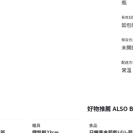
瓶
有效日
如包
保存方
未開
配送方
常溫
好物推薦 ALSO B
雜貨
食品
甘茶
鍵盤刷23cm
日曬黃金筍乾(小)-筍