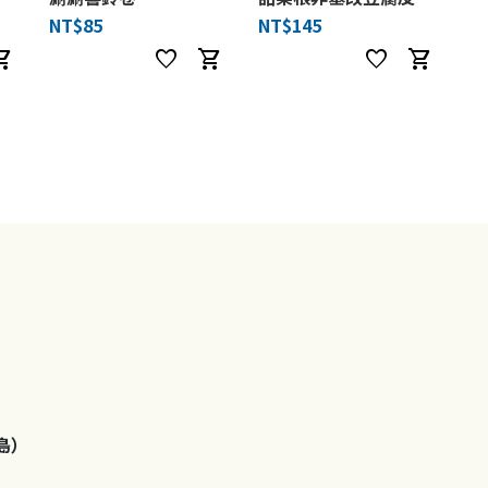
NT$85
NT$145
ng_cart
favorite
shopping_cart
favorite
shopping_cart
島）