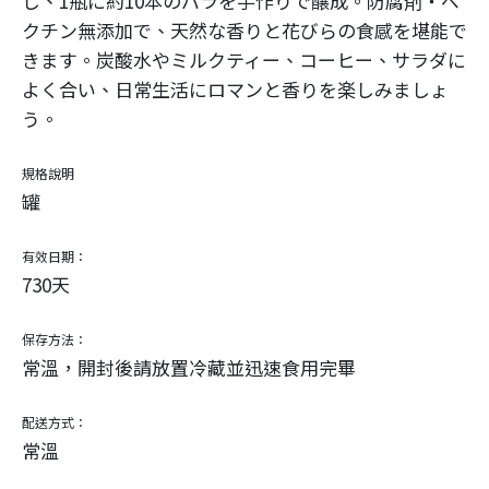
し、1瓶に約10本のバラを手作りで醸成。防腐剤・ペ
クチン無添加で、天然な香りと花びらの食感を堪能で
きます。炭酸水やミルクティー、コーヒー、サラダに
よく合い、日常生活にロマンと香りを楽しみましょ
う。
規格說明
罐
有效日期：
730天
保存方法：
常溫，開封後請放置冷藏並迅速食用完畢
配送方式：
常溫