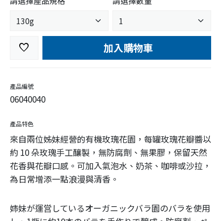
請選擇產品規格
請選擇數量
加入購物車
favorite
產品編號
06040040
產品特色
來自兩位姊妹經營的有機玫瑰花園，每罐玫瑰花瓣醬以
約 10 朵玫瑰手工釀製，無防腐劑、無果膠，保留天然
花香與花瓣口感。可加入氣泡水、奶茶、咖啡或沙拉，
為日常增添一點浪漫與清香。
姉妹が運営しているオーガニックバラ園のバラを使用