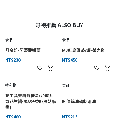
好物推薦 ALSO BUY
食品
食品
阿金姐-阿婆愛嫩薑
MJ紅烏龍茶/罐-茶之道
NT$230
NT$450
favorite
shopping_cart
favorite
shopping_cart
禮和物
食品
花生醬芝麻醬禮盒(台南九
號花生醬-原味+香純黑芝麻
純傳統油磅胡麻油
醬)
NT$480
NT$215