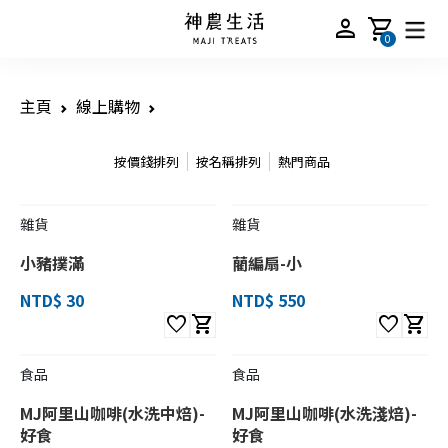
person
shopping_cart
0
主頁
線上購物
按價錢排列
按名稱排列
熱門商品
雜貨
雜貨
小豬撲滿
藺編扇-小
NTD$ 30
NTD$ 550
favorite
shopping_cart
favorite
shopping_cart
食品
食品
MJ阿里山咖啡(水洗中焙)-
MJ阿里山咖啡(水洗淺焙)-
好食
好食