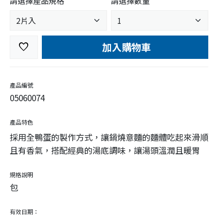
請選擇產品規格
請選擇數量
加入購物車
favorite
產品編號
05060074
產品特色
採用全鴨蛋的製作方式，讓鍋燒意麵的麵體吃起來滑順
且有香氣，搭配經典的湯底調味，讓湯頭溫潤且暖胃
規格說明
包
有效日期：