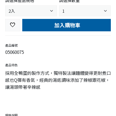
請選擇產品規格
請選擇數量
加入購物車
favorite
產品編號
05060075
產品特色
採用全鴨蛋的製作方式，獨特製法讓麵體變得更耐煮口
感也Q彈有香氣，經典的湯底調味添加了辣椒跟花椒，
讓湯頭帶著辛辣感
規格說明