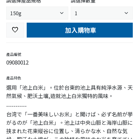
請選擇產品規格
請選擇數量
加入購物車
favorite
產品編號
09080012
產品特色
選用「池上白米」。位於台東的池上具有純淨水源、天
然氣候、肥沃土壤,造就池上白米獨特的風味。
-----------
台湾で「一番美味しいお米」と聞けば、必ず名前が挙
がるのが「池上白米」。池上は中央山脈と海岸山脈に
挟まれた花東縦谷に位置し、清らかな水、自然な気