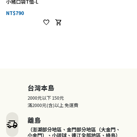
小豬口袋T恤-L
NT$790
favorite
shopping_cart
台灣本島
2000元以下
150元
滿2000元(含)以上
免運費
離島
delivery_truck_speed
（澎湖部分地區、金門部分地區（大金門、
小金門）、小琉球、連江全部地區、綠島）