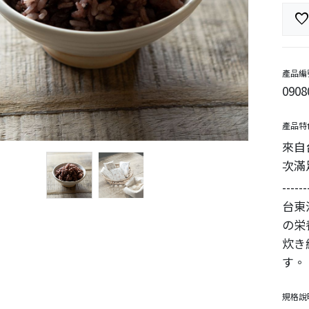
favorit
產品編
0908
產品特
來自
次滿
------
台東
の栄
炊き
す。
規格說