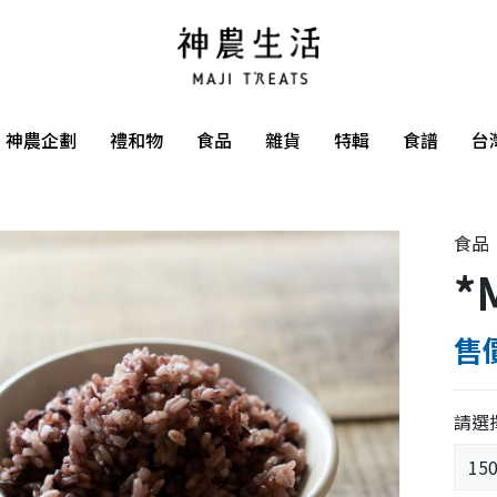
神農企劃
禮和物
食品
雜貨
特輯
食譜
台
食品
*
售價
請選