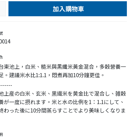
加入購物車
e
號
0014
色
台東池上，白米、糙米與黑纖米黃金混合，多穀營養一
足。建議米水比1:1.1，悶煮再加10分鐘更佳。
-------
池上産の白米、玄米、黒繊米を黄金比で混合し、雑穀
養が一度に摂れます。米と水の比例を1：1.1にして、
終わった後に10分間蒸らすことでより美味しくなりま
明