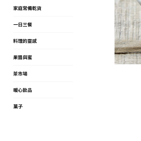
家庭常備乾貨
一日三餐
料理的靈感
果醬與蜜
茶市場
暖心飲品
菓子