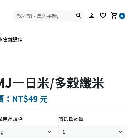
search
person
favorite
shopping_cart
0
灣食雜通信
MJ一日米/多穀纖米
：NT$49 元
擇產品規格
請選擇數量