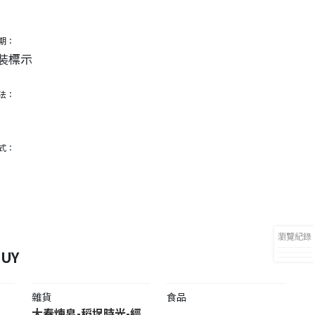
期：
裝標示
法：
式：
瀏覽紀錄
UY
雜貨
食品
大春煉皂-稻埕時光-經