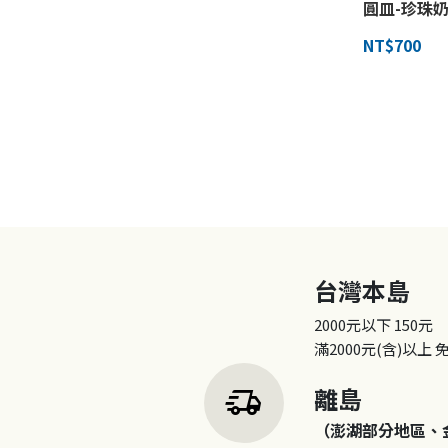
圓皿-珍珠奶
NT$700
台灣本島
2000元以下
150元
滿2000元(含)以上
delivery_truck_speed
離島
（澎湖部分地區、