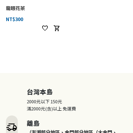
龍眼花茶
NT$300
favorite
shopping_cart
台灣本島
2000元以下
150元
滿2000元(含)以上
免運費
離島
delivery_truck_speed
（澎湖部分地區、金門部分地區（大金門、