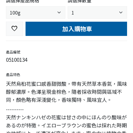
請選擇產品規格
請選擇數量
加入購物車
favorite
產品編號
05100134
產品特色
天然烏桕花蜜口感香甜微酸，帶有天然草本香氣，風味
醇郁濃厚。色澤呈現金棕色，隨者採收時間與區域不
同，顏色略有深淺變化，香味獨特、風味宜人。
----------
天然ナンキンハゼの花蜜は甘さの中にほんのり酸味が
あるのが特徴。イエローブラウンの蜜色は採れた時期