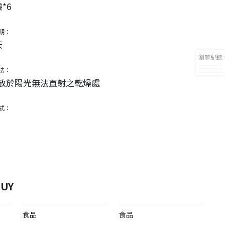
袋*6
期：
天
瀏覽紀錄
法：
放於陽光無法直射之乾燥處
式：
UY
食品
食品