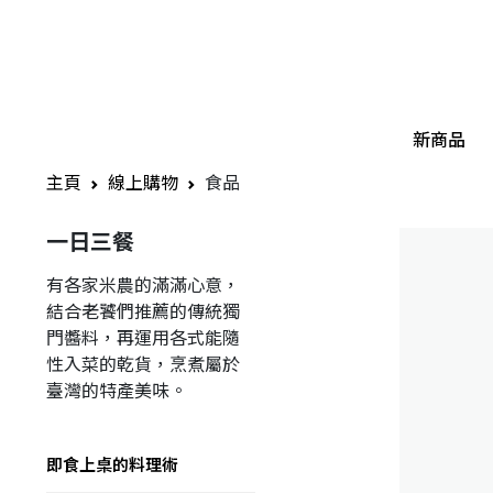
新商品
主頁
線上購物
食品
一日三餐
有各家米農的滿滿心意，
結合老饕們推薦的傳統獨
門醬料，再運用各式能隨
性入菜的乾貨，烹煮屬於
臺灣的特產美味。
即食上桌的料理術