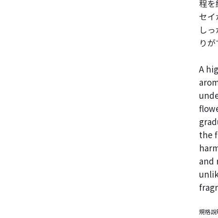
程を
セイ
しっ
りが
A hi
arom
unde
flow
grad
the 
harm
and r
unlik
frag
規格說