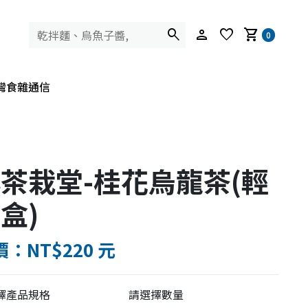
search
person
favorite
shopping_cart
0
灣食雜通信
茶栽堂-桂花烏龍茶(輕
盒)
：NT$220 元
擇產品規格
請選擇數量