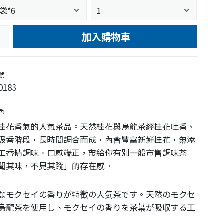
加入購物車
e
號
0183
色
桂花香氣的人氣茶品。天然桂花與烏龍茶經桂花吐香、
吸香階段，長時間調合而成，內含豐富新鮮桂花，無添
工香精調味。口感端正，帶給你有別一般市售調味茶
聞其味，不見其蹤」的存在感。
なモクセイの香りが特徴の人気茶です。天然のモクセ
烏龍茶を使用し、モクセイの香りを茶葉が吸収する工