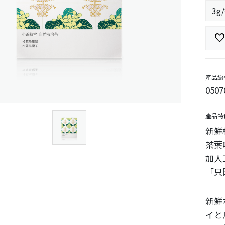
favorit
產品編
0507
產品特
新鮮
茶葉
加人
「只
新鮮
イと