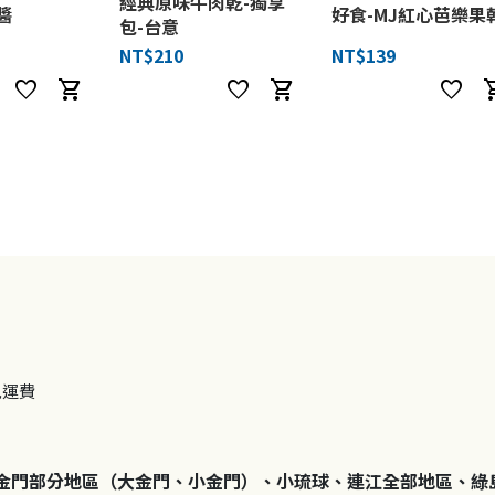
經典原味牛肉乾-獨享
醬
好食-MJ紅心芭樂果
包-台意
NT$210
NT$139
favorite
shopping_cart
favorite
shopping_cart
favorite
shoppi
免運費
金門部分地區（大金門、小金門）、小琉球、連江全部地區、綠