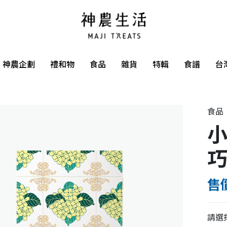
神農企劃
禮和物
食品
雜貨
特輯
食譜
台
食品
小
巧
售價
請選