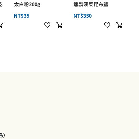
乾
太白粉200g
燻製淡菜昆布鹽
NT$35
NT$350
ng_cart
favorite
shopping_cart
favorite
shopping_cart
島）