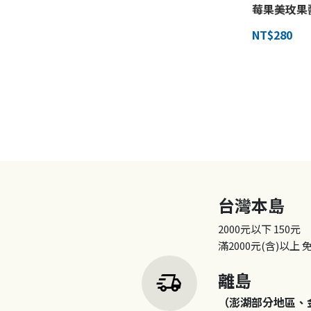
莓果美玫果
NT$280
台灣本島
2000元以下
150元
滿2000元(含)以上
delivery_truck_speed
離島
（澎湖部分地區、