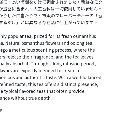
経て、長い時間をかけて調合されました。新鮮なモク
が豊富に含まれ、人工香料は一切使用していません。
かりした口当たりで、市販のフレーバーティーの「香
するだけ」とは異なる存在感に仕上がっています。
ghly popular tea, prized for its fresh osmanthus
a. Natural osmanthus flowers and oolong tea
rgo a meticulous scenting process, where the
ers release their fragrance, and the tea leaves
ually absorb it. Through a long infusion period,
flavors are expertly blended to create a
onious and authentic taste. With a well-balanced
efined taste, this tea offers a distinct presence,
e typical flavored teas that often provide
rance without true depth.
明