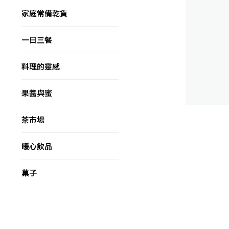
家庭常備乾貨
一日三餐
料理的靈感
果醬與蜜
茶市場
暖心飲品
菓子