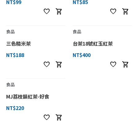
NT$99
NT$85
favorite
shopping_cart
favorite
shopping_cart
食品
食品
三色糙米茶
台茶18號紅玉紅茶
NT$188
NT$400
favorite
shopping_cart
favorite
shopping_cart
食品
MJ荔枝韻紅茶-好食
NT$220
favorite
shopping_cart