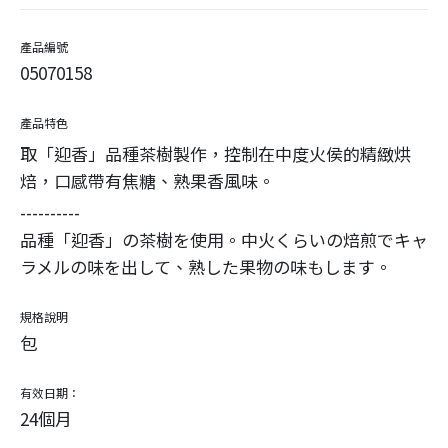
產品編號
05070158
產品特色
取「迎香」品種茶樹製作，控制在中度火侯的精緻烘
焙，口感帶有焦糖、熟果香風味。
----------
品種「迎香」の茶樹を使用。中火くらいの焙煎でキャ
ラメルの味を出して、熟した果物の味もします。
規格說明
包
有效日期：
24個月