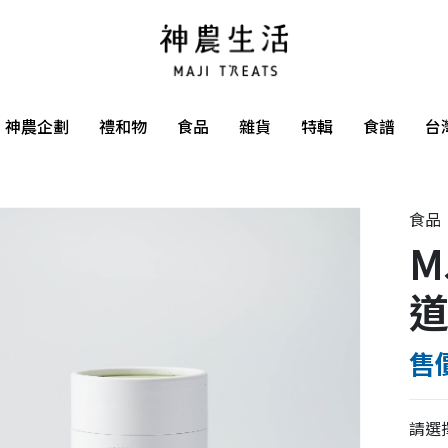
神農企劃
禮和物
食品
雜貨
特輯
食譜
台
食品
M
售價
請選