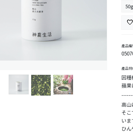
favorit
產品編
0507
產品特
因種
蘋果
------
高山
そこ
いま
ひん