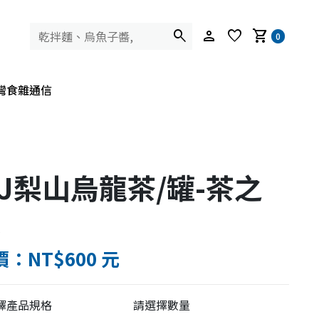
search
person
favorite
shopping_cart
0
灣食雜通信
J梨山烏龍茶/罐-茶之
道
：NT$600 元
擇產品規格
請選擇數量