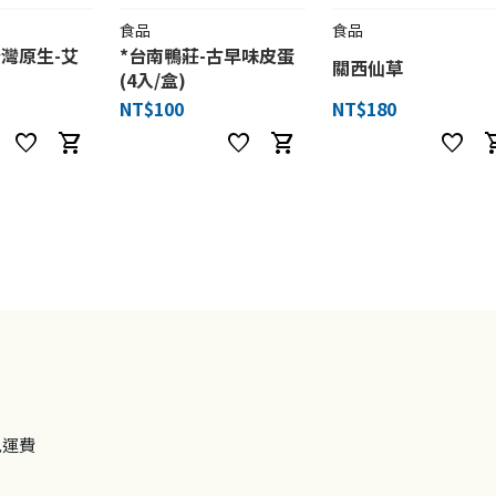
食品
食品
台灣原生-艾
*台南鴨莊-古早味皮蛋
關西仙草
(4入/盒)
NT$100
NT$180
favorite
shopping_cart
favorite
shopping_cart
favorite
shoppi
免運費