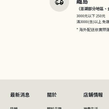
delivery_truck_speed
離島
（澎湖部分地區、
3000元以下
250元
滿3000(含)以上
免
* 海外配送依實際
最新消息
關於
店鋪情報
特輯
關於品牌
神農生活