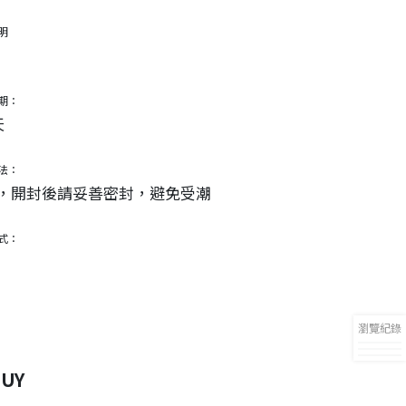
明
期：
天
法：
，開封後請妥善密封，避免受潮
式：
瀏覽紀錄
UY