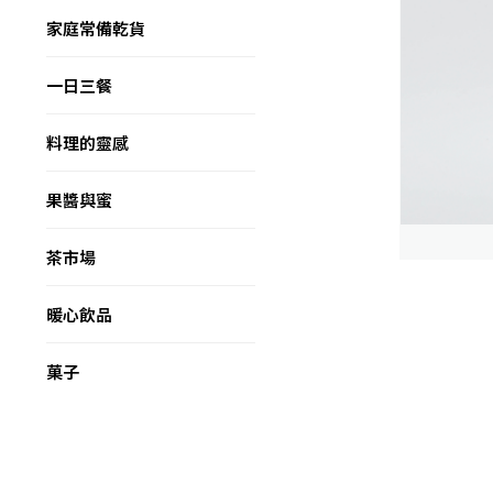
家庭常備乾貨
一日三餐
料理的靈感
果醬與蜜
茶市場
暖心飲品
菓子