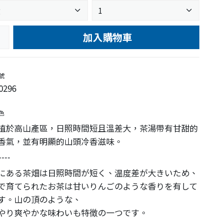
加入購物車
e
號
0296
色
植於高山產區，日照時間短且溫差大，茶湯帶有甘甜的
香氣，並有明顯的山頭冷香滋味。
----
にある茶畑は日照時間が短く、温度差が大きいため、
で育てられたお茶は甘いりんごのような香りを有して
す。山の頂のような、
やり爽やかな味わいも特徴の一つです。