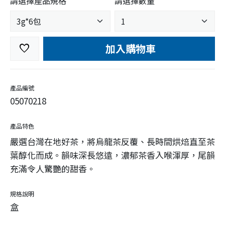
請選擇產品規格
請選擇數量
加入購物車
favorite
產品編號
05070218
產品特色
嚴選台灣在地好茶，將烏龍茶反覆、長時間烘焙直至茶
葉醇化而成。韻味深長悠遠，濃郁茶香入喉渾厚，尾韻
充滿令人驚艷的甜香。
規格說明
盒