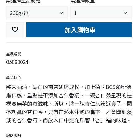
請選擇產品規格
請選擇數量
加入購物車
favorite
產品編號
05080024
產品特色
將未抽油、漂白的南杏研磨成粉，加上德國BCS麵粉滑
順口感，重點是不添加杏仁香精，一碗杏仁茶呈現的是
樸實無華的真滋味。所以，將一碗杏仁茶湊近鼻子，聞
不刺鼻的杏仁香，只有在熱水沖泡的當下，才會聞到淡
淡的杏仁香氣，而飲入口中則充斥著「杏」福的味道。
規格說明