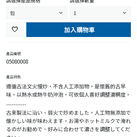
請選擇產品規格
請選擇數量
加入購物車
favorite
產品編號
05080008
產品特色
遵循古法文火慢炒，不含人工添加物，是懷舊的古早
味，以熱水或熱牛奶沖泡，可依個人喜好調整濃稠度。
-----------
古来製法に沿い、弱火で炒めました。人工物無添加で
懐かしい味が味わえます。お湯やホットミルクで淹れ
るのがお勧めで、好みに合わせて濃さを調整してくだ