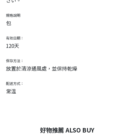
さい。
規格說明
包
有效日期：
120天
保存方法：
放置於清涼通風處，並保持乾燥
配送方式：
常溫
好物推薦 ALSO BUY