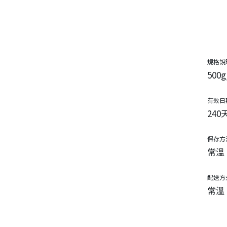
規格說
500
有效日
240
保存方
常溫
配送方
常溫