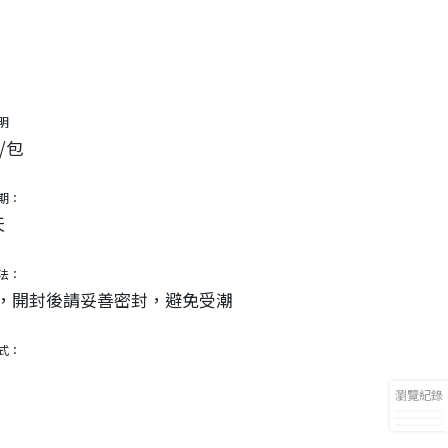
明
g/包
期：
天
法：
，開封後請妥善密封，避免受潮
式：
瀏覽紀錄