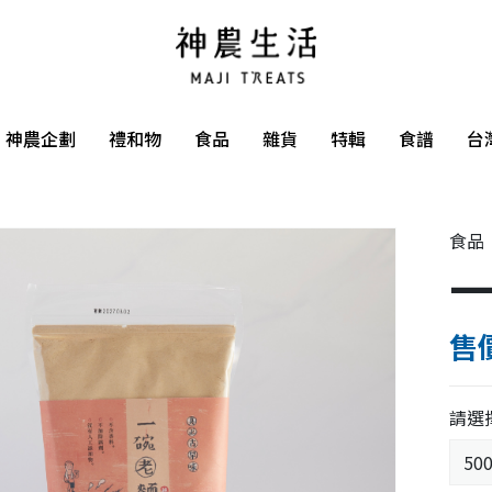
神農企劃
禮和物
食品
雜貨
特輯
食譜
台
食品
一
售價
請選