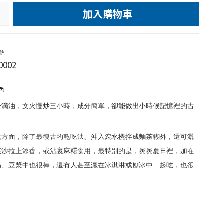
加入購物車
e
號
0002
色
一滴油，文火慢炒三小時，成分簡單，
卻能做出小時候記憶裡的古
。
法方面，除了最復古的乾吃法、沖入滾水攪拌成麵茶糊外，還可灑
菜沙拉上添香，或沾裹麻糬食用，最特別的是，炎炎夏日裡，加在
奶、豆漿中也很棒，還有人甚至灑在冰淇淋或刨冰中一起吃，也很