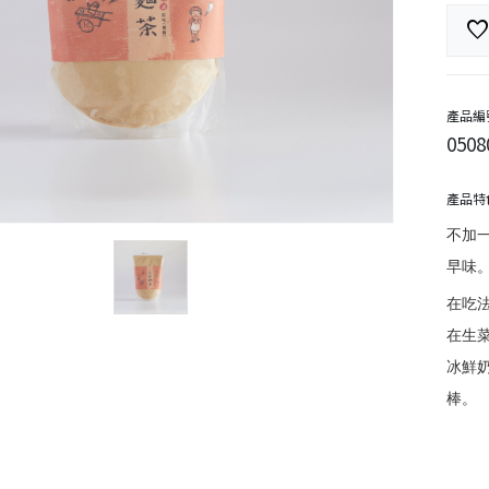
favorit
產品編
0508
產品特
不加
早味
在吃
在生
冰鮮
棒。