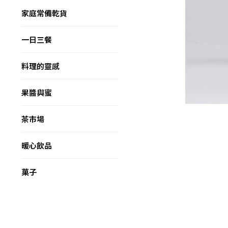
家庭常備乾貨
一日三餐
料理的靈感
果醬與蜜
茶市場
暖心飲品
菓子