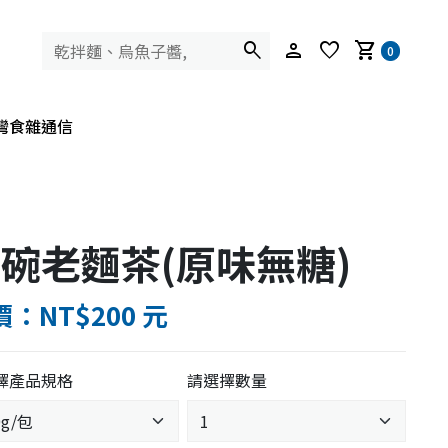
search
person
favorite
shopping_cart
0
灣食雜通信
碗老麵茶(原味無糖)
：NT$200 元
擇產品規格
請選擇數量