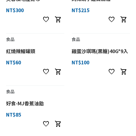
NT$300
NT$215
favorite
shopping_cart
favorite
shopping_cart
食品
食品
紅燒辣鰻罐頭
雞蛋沙琪瑪(黑糖)40G*9入
NT$60
NT$100
favorite
shopping_cart
favorite
shopping_cart
食品
好食-MJ香蕉油飴
NT$85
favorite
shopping_cart