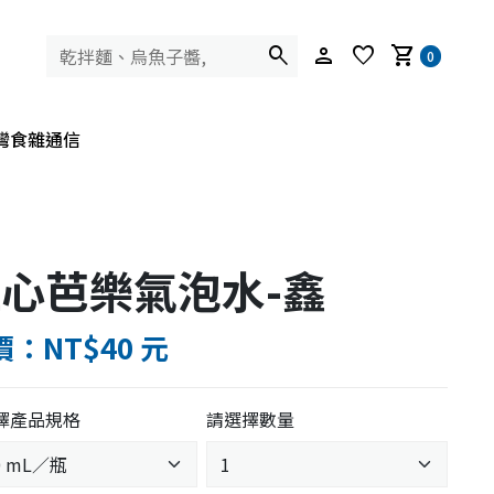
search
person
favorite
shopping_cart
0
灣食雜通信
心芭樂氣泡水-鑫
：NT$40 元
擇產品規格
請選擇數量