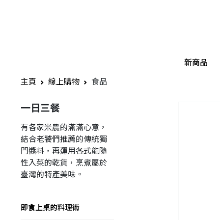
新商品
主頁
線上購物
食品
一日三餐
有各家米農的滿滿心意，
結合老饕們推薦的傳統獨
門醬料，再運用各式能隨
性入菜的乾貨，烹煮屬於
臺灣的特產美味。
即食上桌的料理術