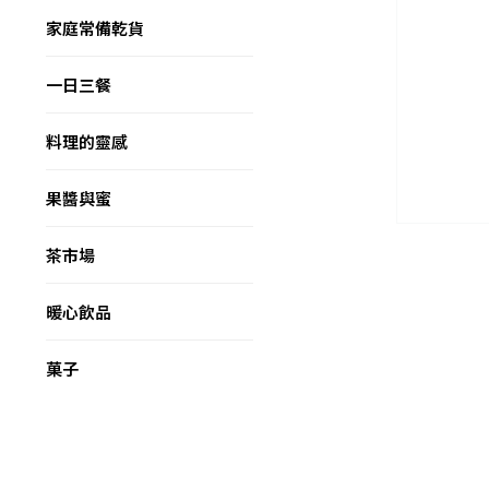
家庭常備乾貨
一日三餐
料理的靈感
果醬與蜜
茶市場
暖心飲品
菓子