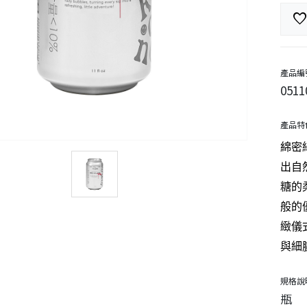
favorit
產品編
0511
產品特
綿密
出自
糖的
般的
緻儀
與細
規格說
瓶