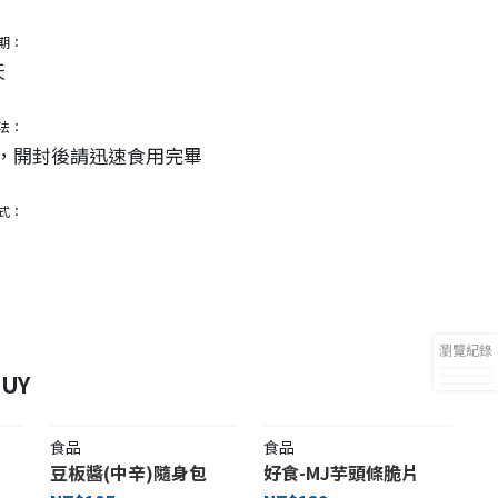
期：
天
法：
，開封後請迅速食用完畢
式：
瀏覽紀錄
UY
食品
食品
豆板醬(中辛)隨身包
好食-MJ芋頭條脆片