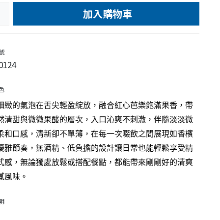
加入購物車
e
號
0124
色
細緻的氣泡在舌尖輕盈綻放，融合紅心芭樂飽滿果香，帶
然清甜與微微果酸的層次，入口沁爽不刺激，伴隨淡淡微
柔和口感，清新卻不單薄，在每一次啜飲之間展現如香檳
優雅節奏，無酒精、低負擔的設計讓日常也能輕鬆享受精
式感，無論獨處放鬆或搭配餐點，都能帶來剛剛好的清爽
膩風味。
明