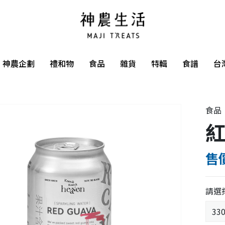
神農企劃
禮和物
食品
雜貨
特輯
食譜
台
食品
紅
售價
請選