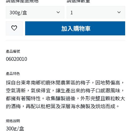
請選擇產品規格
請選擇數量
加入購物車
favorite
產品編號
06020010
產品特色
採自台東卑南鄉初鹿休閒農業區的梅子，因地勢偏高，
空氣清新，氣侯得宜，讓生產出來的梅子口感跟風味，
都擁有著獨特性。收集釀製過後，外形完整且顆粒較大
的酒梅，再配以枇杷葉及深層海水醃製及烘焙而成。
規格說明
300g/盒