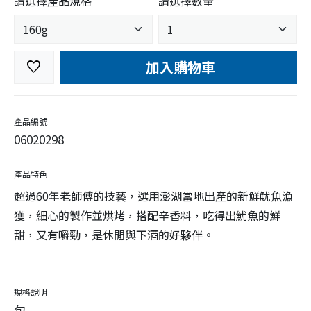
請選擇產品規格
請選擇數量
加入購物車
favorite
產品編號
06020298
產品特色
超過60年老師傅的技藝，選用澎湖當地出產的新鮮魷魚漁
獲，細心的製作並烘烤，搭配辛香料，吃得出魷魚的鮮
甜，又有嚼勁，是休閒與下酒的好夥伴。
規格說明
包