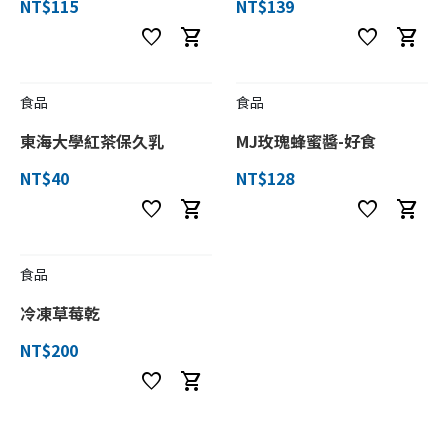
NT$115
NT$139
favorite
shopping_cart
favorite
shopping_cart
食品
食品
東海大學紅茶保久乳
MJ玫瑰蜂蜜醬-好食
NT$40
NT$128
favorite
shopping_cart
favorite
shopping_cart
食品
冷凍草莓乾
NT$200
favorite
shopping_cart