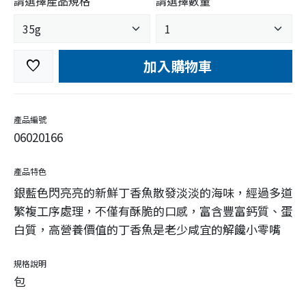
請選擇產品規格
請選擇數量
加入購物車
favorite
產品編號
06020166
產品特色
銀藍色閃亮亮的新鮮丁香魚散發淡淡的海味，經過多道
繁複工序處理，不僅有酥脆的口感，富含豐富鈣質、蛋
白質，高營養價值的丁香魚是老少咸宜的解饞小零嘴
規格說明
包