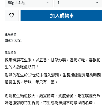
加入購物車
favorite
產品編號
06020251
產品特色
採用精選花生米，以五香、甘草炒製，香脆好吃，喜歡花
生的人愈吃愈順口！
澎湖的花生於17世紀末傳入澎湖，生長期緩慢有足夠時間
涵養生長，所以一年只有一獲。
澎湖花生顆粒較大、結實飽滿、質感清脆、吃在嘴裡充斥
味道濃郁的花生香氣，花生成為澎湖不可錯過的名產。