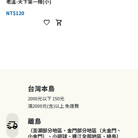
老溫-天下第一辣(小)
NT$120
favorite
shopping_cart
台灣本島
2000元以下
150元
滿2000元(含)以上
免運費
離島
delivery_truck_speed
（澎湖部分地區、金門部分地區（大金門、
小金門）、小琉球、連江全部地區、綠島）