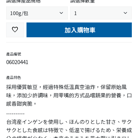
請選擇產品規格
請選擇數量
加入購物車
favorite
產品編號
06020441
產品特色
採用優質敏豆，經過特殊低溫真空油炸，保留原始風
味，添加少許調味，用零嘴的方式品嚐蔬果的營養，口
感香甜爽脆。
----------
台湾産インゲンを使用し、ほんのりとした甘さ、サク
サクとした食感は特徴で、低温で揚げるため、栄養成