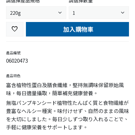
請選擇產品規格
請選擇數量
加入購物車
favorite
產品編號
06020473
產品特色
富含植物性蛋白及膳食纖維，堅持無調味保留原始風
味，每日適量攝取，簡單補充健康營養。
無塩パンプキンシード植物性たんぱく質と食物繊維が
豊富なヘルシー種実。味付けせず、自然のままの風味
を大切にしました。毎日少しずつ取り入れることで、
手軽に健康栄養をサポートします。